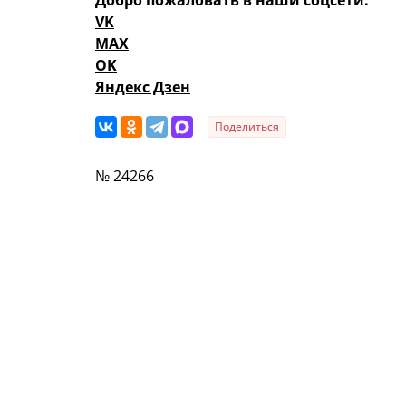
Добро пожаловать в наши соцсети:
VK
MAX
OK
Яндекс Дзен
Поделиться
№ 24266