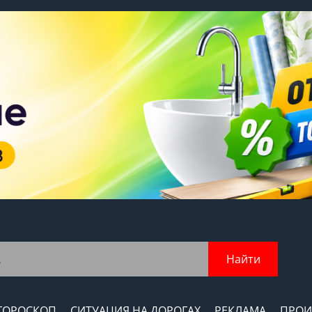
Найти
ГОРОСКОП
СИТУАЦИЯ НА ДОРОГАХ
РЕКЛАМА
ПРОИ