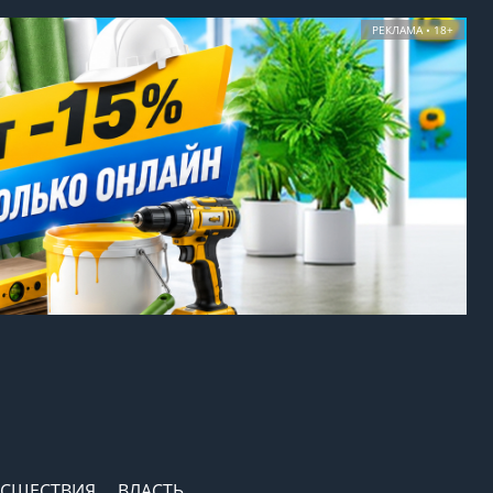
РЕКЛАМА • 18+
СШЕСТВИЯ
ВЛАСТЬ