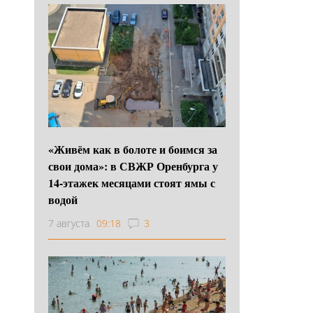
«Живём как в болоте и боимся за
свои дома»: в СВЖР Оренбурга у
14-этажек месяцами стоят ямы с
водой
7 августа
09:18
3