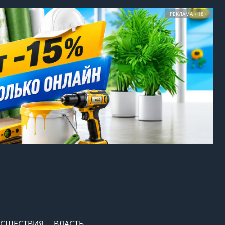
РЕКЛАМА • 18+
СШЕСТВИЯ
ВЛАСТЬ