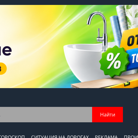
Найти
ГОРОСКОП
СИТУАЦИЯ НА ДОРОГАХ
РЕКЛАМА
ПРОИ