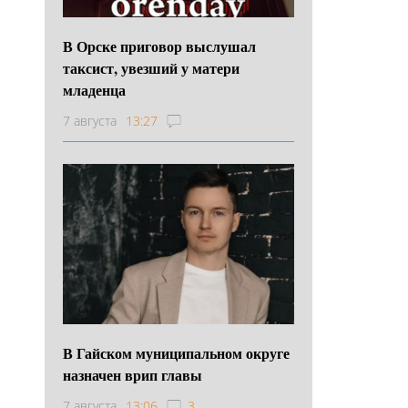
В Орске приговор выслушал
таксист, увезший у матери
младенца
7 августа
13:27
В Гайском муниципальном округе
назначен врип главы
7 августа
13:06
3