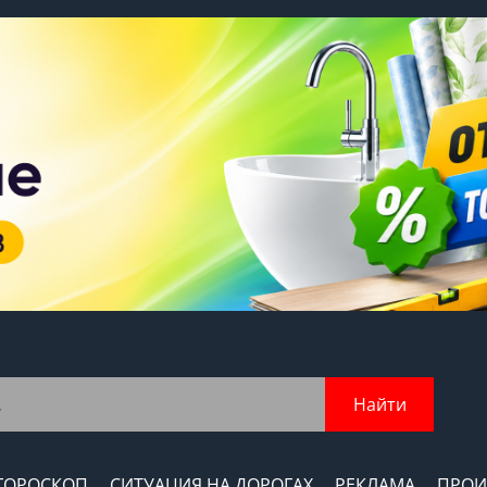
Найти
ГОРОСКОП
СИТУАЦИЯ НА ДОРОГАХ
РЕКЛАМА
ПРОИ