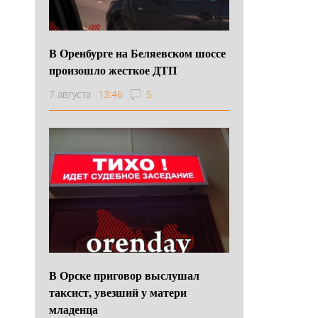
В Оренбурге на Беляевском шоссе
произошло жесткое ДТП
7 августа
13:46
5
В Орске приговор выслушал
таксист, увезший у матери
младенца