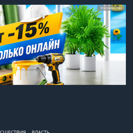
РЕКЛАМА • 18+
СШЕСТВИЯ
ВЛАСТЬ