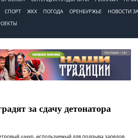
СПОРТ
ЖКХ
ПОГОДА
ОРЕНБУРЖЬЕ
НОВОСТИ З
РОЕКТЫ
РЕКЛАМА • 18+
градят за сдачу детонатора
етровый шнур, используемый для подрыва зарядов.