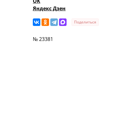
OK
Яндекс Дзен
Поделиться
№ 23381