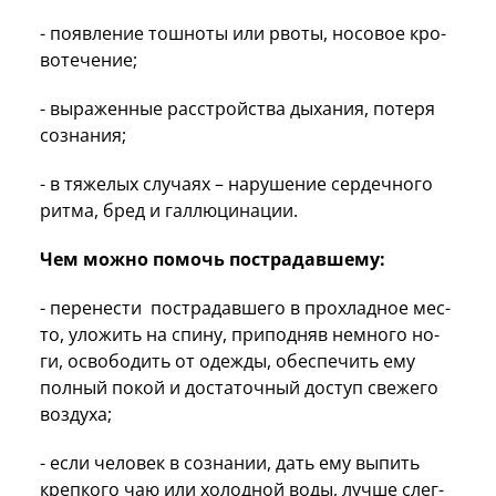
- по­яв­ление тош­но­ты или рво­ты, но­совое кро­
воте­чение;
- вы­ражен­ные расс­трой­ства ды­хания, по­теря
соз­на­ния;
- в тяжелых случаях – нарушение сердечного
ритма, бред и гал­лю­цина­ции.
Чем можно помочь пострадавшему:
- пе­ренес­ти пост­ра­дав­ше­го в прох­ладное мес­
то, уло­жить на спи­ну, при­под­няв нем­но­го но­
ги, ос­во­бодить от одеж­ды, обес­пе­чить ему
пол­ный по­кой и дос­та­точ­ный дос­туп све­жего
воз­ду­ха;
- ес­ли че­ловек в соз­на­нии, дать ему вы­пить
креп­ко­го чаю или хо­лод­ной во­ды, луч­ше слег­