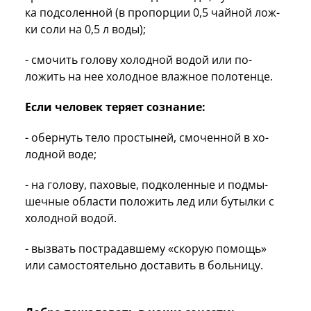
ка под­со­лен­ной (в пропорции 0,5 чай­ной лож­
ки со­ли на
0,5 л
во­ды);
- смо­чить го­лову хо­лод­ной во­дой или по­
ложить на нее хо­лод­ное влаж­ное по­лотен­це.
Если человек теряет сознание:
- обер­нуть тело прос­ты­ней, смо­чен­ной в хо­
лод­ной во­де;
- на го­лову, па­ховые, под­ко­лен­ные и под­мы­
шеч­ные об­ласти по­ложить лед или бу­тыл­ки с
хо­лод­ной во­дой.
- вызвать пострадавшему «скорую помощь»
или самостоятельно дос­та­вить в больницу.