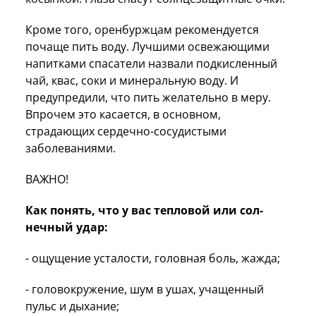
Кроме того, оренбуржцам рекомендуется
почаще пить воду. Луч­шими освежающими
напитками спасатели назвали под­кислен­ный
чай, квас, со­ки и ми­нераль­ную во­ду. И
предупредили, что пить желательно в меру.
Впрочем это касается, в основном,
страдающих сердечно-сосудистыми
заболеваниями.
ВАЖНО!
Как понять, что у вас теп­ло­вой или сол­
нечный уда­р:
- ощу­щение ус­та­лос­ти, го­лов­ная боль, жаж­да;
- го­ловок­ру­жение, шум в ушах, уча­щен­ный
пульс и ды­хание;