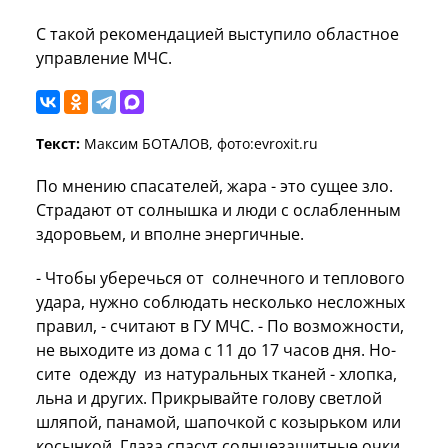
С такой рекомендацией выступило областное
управление МЧС.
Текст:
Максим БОТАЛОВ, фото:evroxit.ru
По мнению спасателей, жара - это сущее зло.
Стра­да­ют от солнышка и люди с ослабленным
здоровьем, и вполне энергичные.
- Что­бы убе­речь­ся от сол­нечно­го и теп­ло­вого
уда­ра, нужно соб­лю­дать нес­коль­ко несложных
пра­вил, - считают в ГУ МЧС. - По воз­можнос­ти,
не вы­ходи­те из до­ма с 11 до 17 ча­сов дня. Но­
сите одеж­ду из на­тураль­ных тка­ней - хло­пка,
льна и других. Прик­ры­вай­те го­лову свет­лой
шля­пой, па­намой, ша­поч­кой с ко­зырь­ком или
ко­сын­кой. Гла­за спасут солнцезащитные очки.