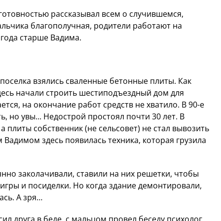
 готовностью рассказывал всем о случившемся,
альчика благополучная, родители работают на
 года старше Вадима.
 поселка взялись сваленные бетонные плиты. Как
 здесь начали строить шестиподъездный дом для
ается, на окончание работ средств не хватило. В 90-е
, но увы... Недострой простоял почти 30 лет. В
а плиты собственник (не сельсовет) не стал вывозить
м Вадимом здесь появилась техника, которая грузила
янно заколачивали, ставили на них решетки, чтобы
игры и посиделки. Но когда здание демонтировали,
ась. А зря…
ил друга в беде, с мальцом провел беседу психолог,