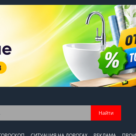
Найти
ГОРОСКОП
СИТУАЦИЯ НА ДОРОГАХ
РЕКЛАМА
ПРОИ