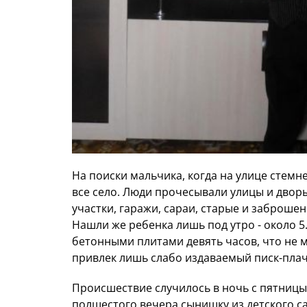
На поиски мальчика, когда на улице стемне
все село. Люди прочесывали улицы и дво
участки, гаражи, сараи, старые и заброше
Нашли же ребенка лишь под утро - около 5
бетонными плитами девять часов, что не 
привлек лишь слабо издаваемый писк-плач
Происшествие случилось в ночь с пятницы 
полшестого вечера сынишку из детского с