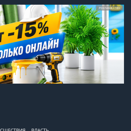
РЕКЛАМА • 18+
СШЕСТВИЯ
ВЛАСТЬ