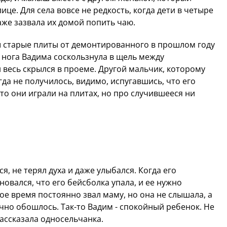
лице. Для села вовсе не редкость, когда дети в четыре
аже зазвала их домой попить чаю.
ы старые плиты от демонтированного в прошлом году
о нога Вадима соскользнула в щель между
 весь скрылся в проеме. Другой мальчик, которому
гда не получилось, видимо, испугавшись, что его
что они играли на плитах, но про случившееся ни
я, не терял духа и даже улыбался. Когда его
овался, что его бейсболка упала, и ее нужно
вое время постоянно звал маму, но она не слышала, а
учно обошлось. Так-то Вадим - спокойный ребенок. Не
 рассказала односельчанка.