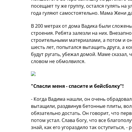
посещает ту же группу, остался гулять на у
года гуляют самостоятельно. Мама Жени д
В 200 метрах от дома Вадика были сложен
строения. Ребята залезли на них. Внезапн
строительными материалами, а потом и он
шесть лет, попытался вытащить друга, а ко
будут ругать, убежал домой. Маме сказал, 
словом не обмолвился.
"Спасли меня - спасите и бейсболку"!
- Когда Вадима нашли, он очень обрадовалс
вытащили, раздвинув бетонные плиты, волн
обязательно достать. Он говорит, что пер
потом устал. Слава богу, что все благопол
знай, как его угораздило так оступиться, -