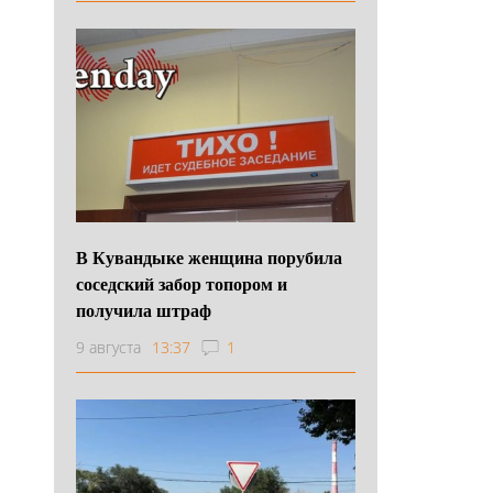
В Кувандыке женщина порубила
соседский забор топором и
получила штраф
9 августа
13:37
1