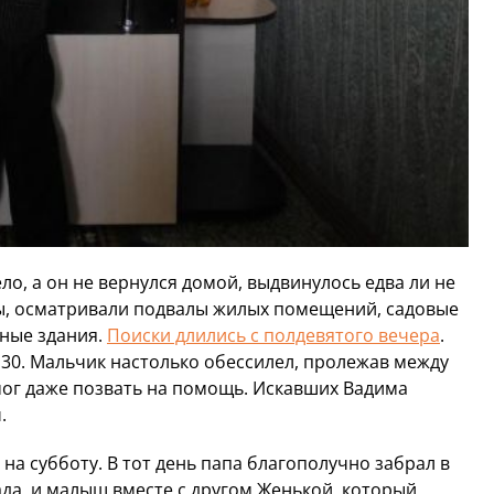
ло, а он не вернулся домой, выдвинулось едва ли не
ры, осматривали подвалы жилых помещений, садовые
нные здания.
Поиски длились с полдевятого вечера
.
.30. Мальчик настолько обессилел, пролежав между
мог даже позвать на помощь. Искавших Вадима
.
на субботу. В тот день папа благополучно забрал в
ада, и малыш вместе с другом Женькой, который