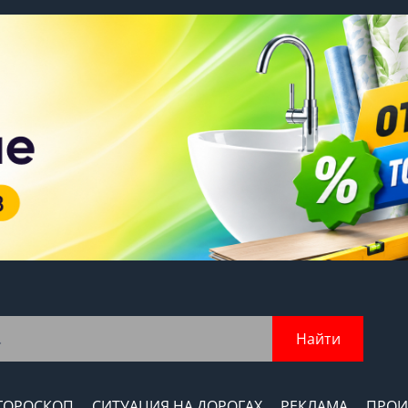
Найти
ГОРОСКОП
СИТУАЦИЯ НА ДОРОГАХ
РЕКЛАМА
ПРОИ