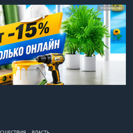
РЕКЛАМА • 18+
СШЕСТВИЯ
ВЛАСТЬ