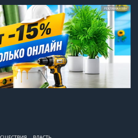
РЕКЛАМА • 18+
СШЕСТВИЯ
ВЛАСТЬ