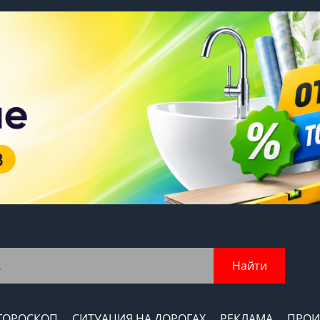
Найти
ГОРОСКОП
СИТУАЦИЯ НА ДОРОГАХ
РЕКЛАМА
ПРОИ