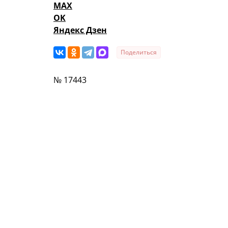
MAX
OK
Яндекс Дзен
Поделиться
№ 17443