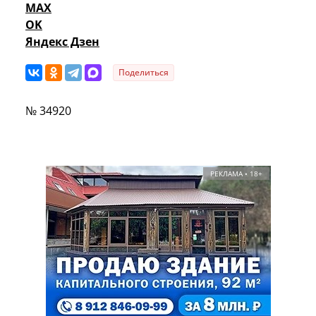
MAX
OK
Яндекс Дзен
Поделиться
№ 34920
РЕКЛАМА • 18+