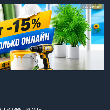
РЕКЛАМА • 18+
СШЕСТВИЯ
ВЛАСТЬ