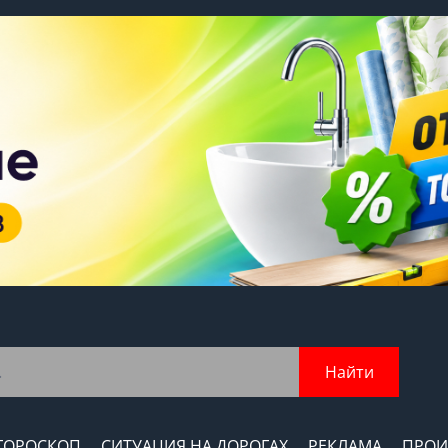
Найти
ГОРОСКОП
СИТУАЦИЯ НА ДОРОГАХ
РЕКЛАМА
ПРОИ