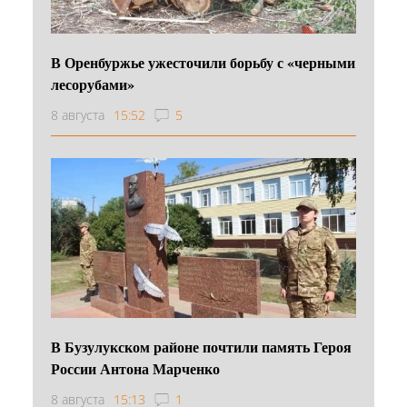
В Оренбуржье ужесточили борьбу с «черными
лесорубами»
8 августа
15:52
5
В Бузулукском районе почтили память Героя
России Антона Марченко
8 августа
15:13
1