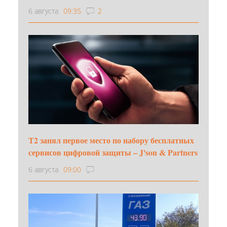
6 августа
09:35
2
Т2 занял первое место по набору бесплатных
сервисов цифровой защиты – J'son & Partners
6 августа
09:00