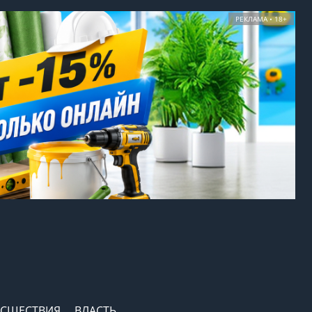
РЕКЛАМА • 18+
СШЕСТВИЯ
ВЛАСТЬ