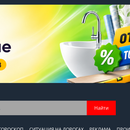
Найти
ГОРОСКОП
СИТУАЦИЯ НА ДОРОГАХ
РЕКЛАМА
ПРОИ