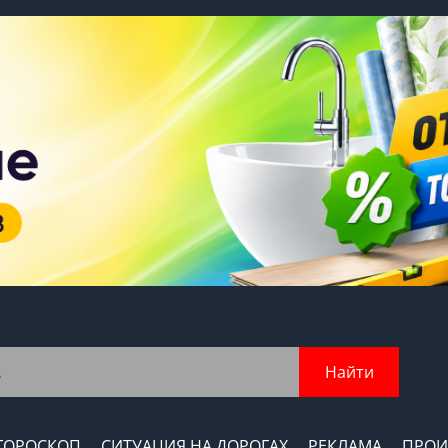
Найти
ГОРОСКОП
СИТУАЦИЯ НА ДОРОГАХ
РЕКЛАМА
ПРОИ