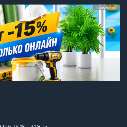
РЕКЛАМА • 18+
СШЕСТВИЯ
ВЛАСТЬ