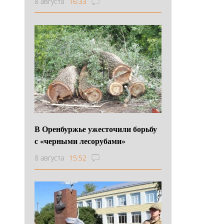
8 августа
16:33
В Оренбуржье ужесточили борьбу
с «черными лесорубами»
8 августа
15:52