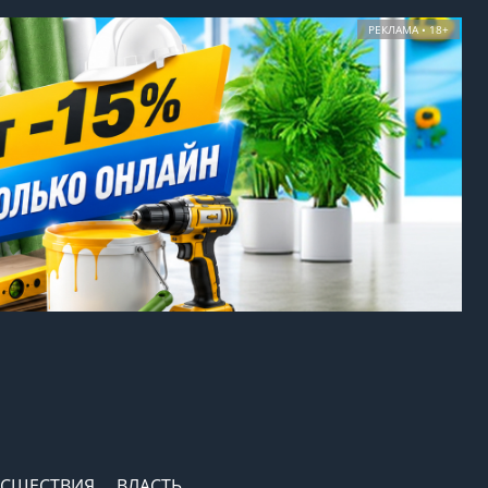
РЕКЛАМА • 18+
СШЕСТВИЯ
ВЛАСТЬ