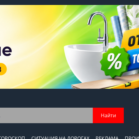
Найти
ГОРОСКОП
СИТУАЦИЯ НА ДОРОГАХ
РЕКЛАМА
ПРОИ