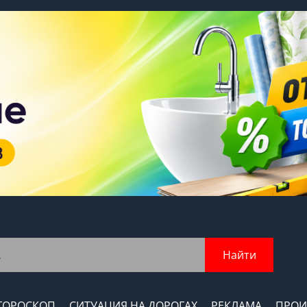
Найти
ГОРОСКОП
СИТУАЦИЯ НА ДОРОГАХ
РЕКЛАМА
ПРОИ