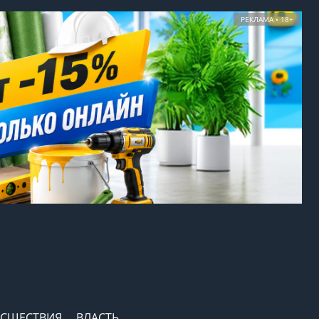
РЕКЛАМА • 18+
СШЕСТВИЯ
ВЛАСТЬ