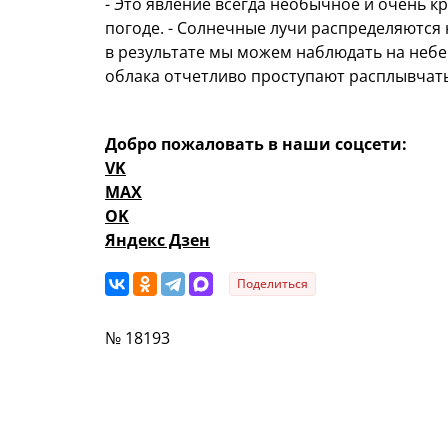
- Это явление всегда необычное и очень к
погоде. - Солнечные лучи распределяютс
в результате мы можем наблюдать на небе 
облака отчетливо проступают расплывчаты
Добро пожаловать в наши соцсети:
VK
MAX
OK
Яндекс Дзен
Поделиться
№ 18193