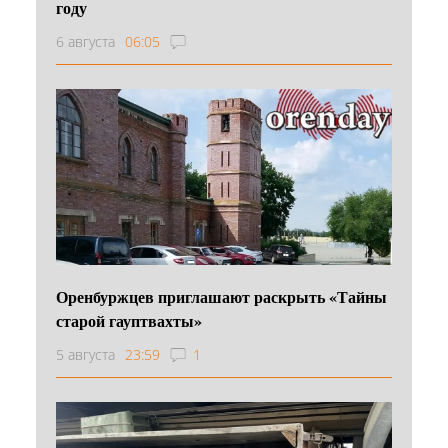
году
6 августа
06:05
Оренбуржцев приглашают раскрыть «Тайны
старой гауптвахты»
5 августа
23:59
1