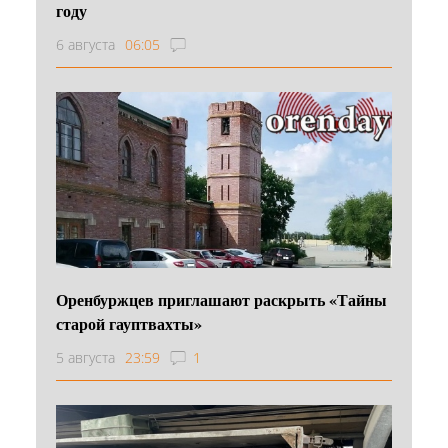
году
6 августа
06:05
Оренбуржцев приглашают раскрыть «Тайны
старой гауптвахты»
5 августа
23:59
1