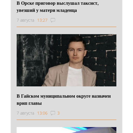
В Орске приговор выслушал таксист,
увезший у матери младенца
7 августа
13:27
В Гайском муниципальном округе назначен
врип главы
7 августа
13:06
3