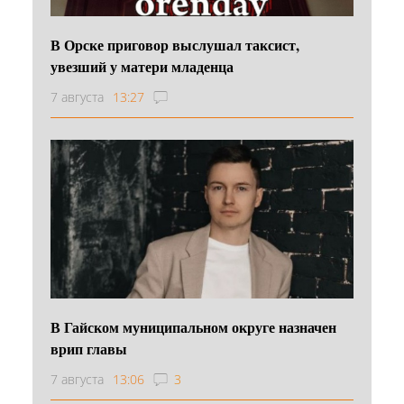
В Орске приговор выслушал таксист,
увезший у матери младенца
7 августа
13:27
В Гайском муниципальном округе назначен
врип главы
7 августа
13:06
3