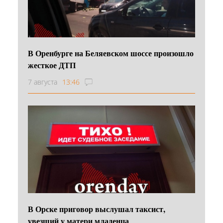
В Оренбурге на Беляевском шоссе произошло
жесткое ДТП
7 августа
13:46
В Орске приговор выслушал таксист,
увезший у матери младенца