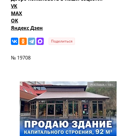
VK
MAX
OK
Яндекс Дзен
Поделиться
№ 19708
РЕКЛАМА • 18+