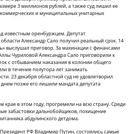
азмере 3 миллионов рублей, а также суд лишил ее
 коммерческих и муниципальных унитарных
над известным оренбуржцем. Депутат
области Александр Сало получил реальный срок. 14
ь» выслушал приговор. За махинации с финансами
Аллы Чуриловой Александра Сало приговорили к
уток с отбыванием наказания в колонии общего
или в течение полутора лет занимать
ти. 23 декабря областной суд не удовлетворил
 днем позже его лишили мандата депутата
крае в этом году, прогремели на всю страну. Среди
ьные забастовки дальнобойщиков, похищение
питанника абдулинского детдома.
 Президент РФ Владимир Путин, состоялись самые