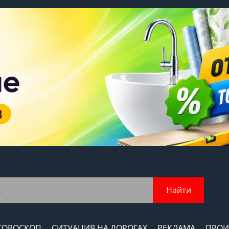
Найти
ГОРОСКОП
СИТУАЦИЯ НА ДОРОГАХ
РЕКЛАМА
ПРОИ