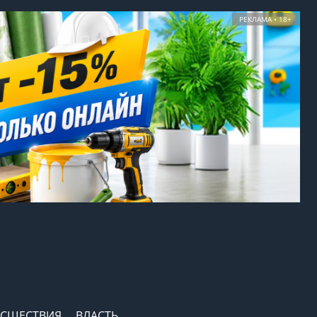
РЕКЛАМА • 18+
СШЕСТВИЯ
ВЛАСТЬ