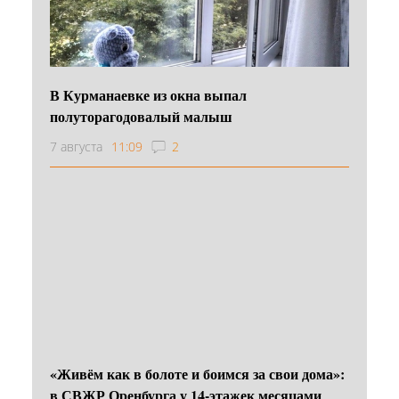
В Курманаевке из окна выпал
полуторагодовалый малыш
7 августа
11:09
2
«Живём как в болоте и боимся за свои дома»:
в СВЖР Оренбурга у 14-этажек месяцами