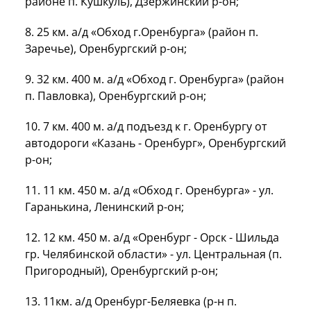
районе п. Кушкуль), Дзержинский р-он;
8.
25 км
. а/д «Обход г.Оренбурга» (район п.
Заречье), Оренбургский р-он;
9.
32 км
.
400 м
. а/д «Обход г. Оренбурга» (район
п. Павловка), Оренбургский р-он;
10.
7 км
.
400 м
. а/д подъезд к г. Оренбургу от
автодороги «Казань - Оренбург», Оренбургский
р-он;
11.
11 км
.
450 м
. а/д «Обход г. Оренбурга» - ул.
Гаранькина, Ленинский р-он;
12.
12 км
.
450 м
. а/д «Оренбург - Орск - Шильда
гр. Челябинской области» - ул. Центральная (п.
Пригородный), Оренбургский р-он;
13. 11км. а/д Оренбург-Беляевка (р-н п.