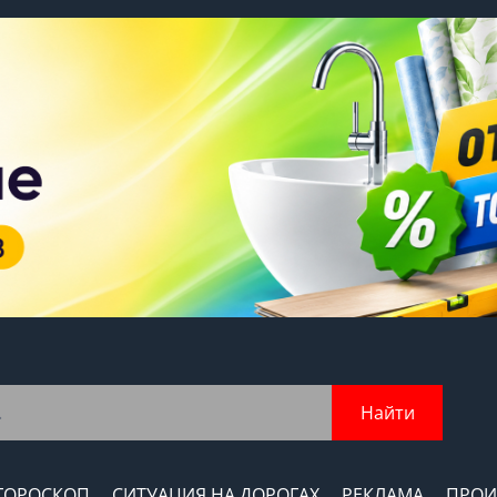
Найти
ГОРОСКОП
СИТУАЦИЯ НА ДОРОГАХ
РЕКЛАМА
ПРОИ