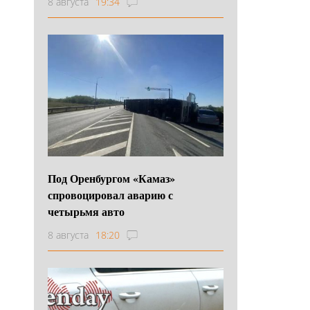
8 августа
19:34
Под Оренбургом «Камаз»
спровоцировал аварию с
четырьмя авто
8 августа
18:20