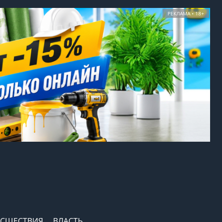
РЕКЛАМА • 18+
СШЕСТВИЯ
ВЛАСТЬ