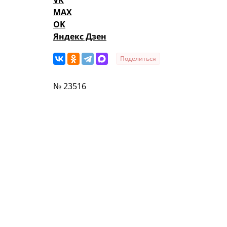
VK
MAX
OK
Яндекс Дзен
Поделиться
№ 23516