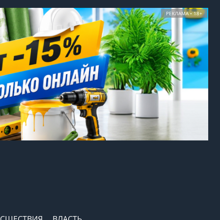
РЕКЛАМА • 18+
СШЕСТВИЯ
ВЛАСТЬ