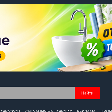
Найти
ГОРОСКОП
СИТУАЦИЯ НА ДОРОГАХ
РЕКЛАМА
ПРОИ