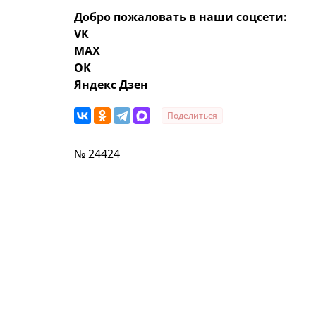
Добро пожаловать в наши соцсети:
VK
MAX
OK
Яндекс Дзен
Поделиться
№ 24424