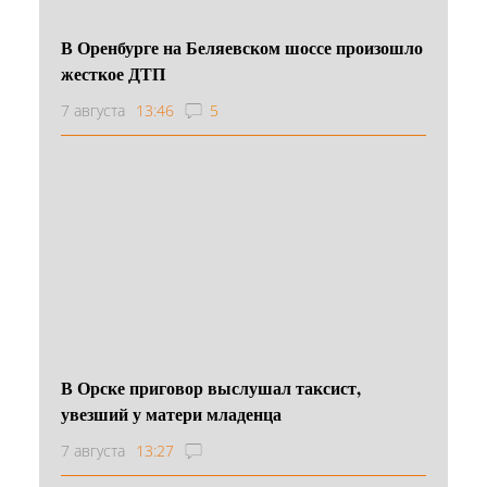
В Оренбурге на Беляевском шоссе произошло
жесткое ДТП
7 августа
13:46
5
В Орске приговор выслушал таксист,
увезший у матери младенца
7 августа
13:27