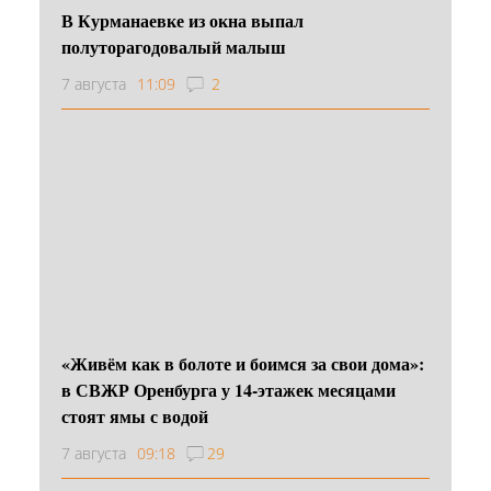
В Курманаевке из окна выпал
полуторагодовалый малыш
7 августа
11:09
2
«Живём как в болоте и боимся за свои дома»:
в СВЖР Оренбурга у 14-этажек месяцами
стоят ямы с водой
7 августа
09:18
29