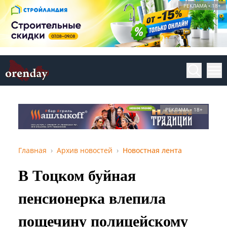
РЕКЛАМА • 18+
РЕКЛАМА • 18+
Главная
Архив новостей
Новостная лента
В Тоцком буйная
пенсионерка влепила
пощечину полицейскому