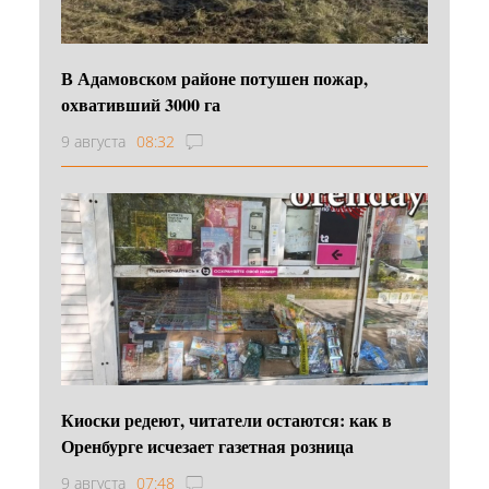
В Адамовском районе потушен пожар,
охвативший 3000 га
9 августа
08:32
Киоски редеют, читатели остаются: как в
Оренбурге исчезает газетная розница
9 августа
07:48