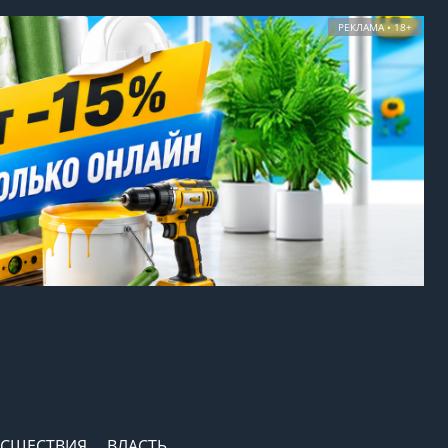
РЕКЛАМА • 18+
СШЕСТВИЯ
ВЛАСТЬ