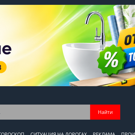
Найти
ГОРОСКОП
СИТУАЦИЯ НА ДОРОГАХ
РЕКЛАМА
ПРОИ