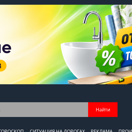
Найти
ГОРОСКОП
СИТУАЦИЯ НА ДОРОГАХ
РЕКЛАМА
ПРОИ