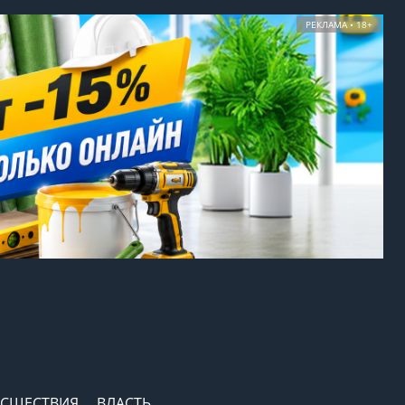
РЕКЛАМА • 18+
СШЕСТВИЯ
ВЛАСТЬ