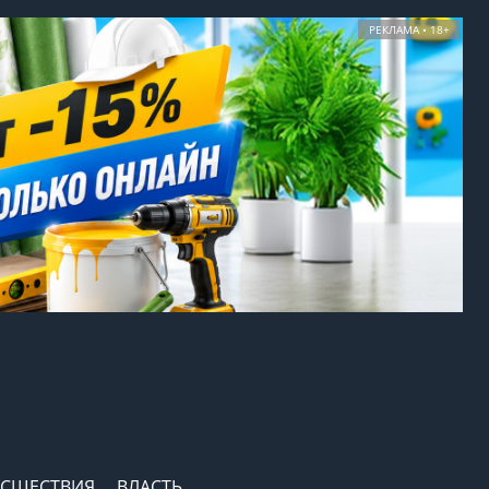
РЕКЛАМА • 18+
СШЕСТВИЯ
ВЛАСТЬ