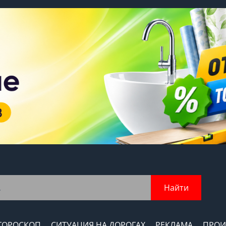
Найти
ГОРОСКОП
СИТУАЦИЯ НА ДОРОГАХ
РЕКЛАМА
ПРОИ