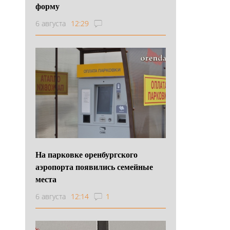
форму
6 августа
12:29
На парковке оренбургского
аэропорта появились семейные
места
6 августа
12:14
1