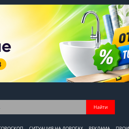
Найти
ГОРОСКОП
СИТУАЦИЯ НА ДОРОГАХ
РЕКЛАМА
ПРОИ