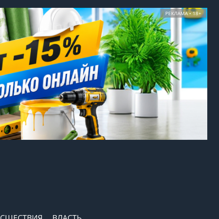
РЕКЛАМА • 18+
СШЕСТВИЯ
ВЛАСТЬ