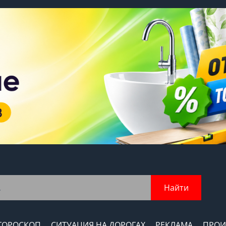
Найти
ГОРОСКОП
СИТУАЦИЯ НА ДОРОГАХ
РЕКЛАМА
ПРОИ