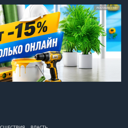
РЕКЛАМА • 18+
СШЕСТВИЯ
ВЛАСТЬ