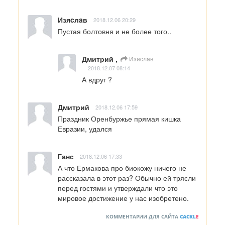
Изяcлaв
2018.12.06 20:29
Пустая болтовня и не более того..
Дмитрий ,
Изяcлaв
2018.12.07 08:14
А вдруг ?
Дмитрий
2018.12.06 17:59
Праздник Оренбуржье прямая кишка 
Евразии, удался
Ганс
2018.12.06 17:33
А что Ермакова про биокожу ничего не 
рассказала в этот раз? Обычно ей трясли 
перед гостями и утверждали что это 
мировое достижение у нас изобретено.
КОММЕНТАРИИ ДЛЯ САЙТА
CACKL
E