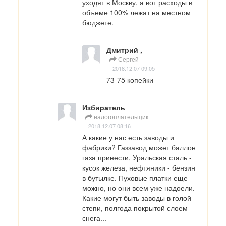
уходят в Москву, а вот расходы в 
объеме 100% лежат на местном 
бюджете.
Дмитрий ,
Сергей
2018.12.07 09:05
73-75 копейки
Избиратель
налогоплательщик
2018.12.07 08:16
А какие у нас есть заводы и 
фабрики? Газзавод может баллон 
газа принести, Уральская сталь - 
кусок железа, нефтяники - бензин 
в бутылке. Пуховые платки еще 
можно, но они всем уже надоели. 
Какие могут быть заводы в голой 
степи, полгода покрытой слоем 
снега...