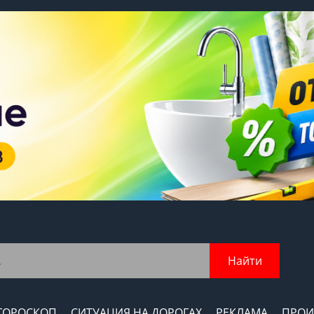
Найти
ГОРОСКОП
СИТУАЦИЯ НА ДОРОГАХ
РЕКЛАМА
ПРОИ