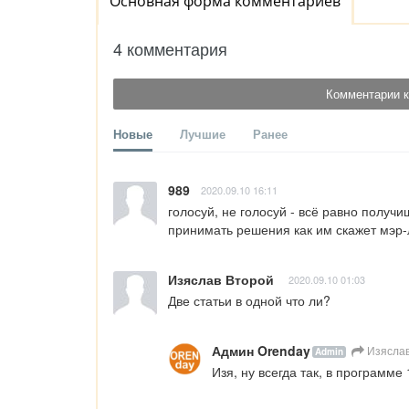
Основная форма комментариев
4 комментария
Комментарии к
Новые
Лучшие
Ранее
989
2020.09.10 16:11
голосуй, не голосуй - всё равно получи
принимать решения как им скажет мэр-
Изяслав Второй
2020.09.10 01:03
Две статьи в одной что ли?
Админ Orenday
Изяслав
Admin
Изя, ну всегда так, в программе 