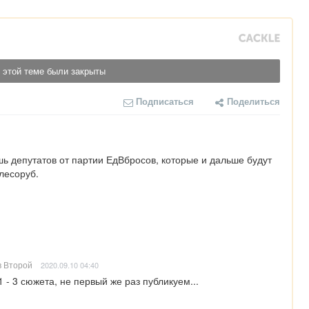
 этой теме были закрыты
Подписаться
Поделиться
шь депутатов от партии ЕдВбросов, которые и дальше будут 
лесоруб.
 Второй
2020.09.10 04:40
1 - 3 сюжета, не первый же раз публикуем...