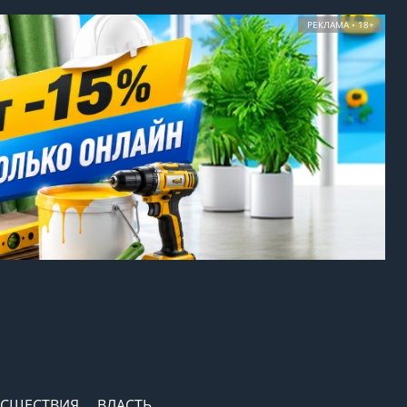
РЕКЛАМА • 18+
СШЕСТВИЯ
ВЛАСТЬ