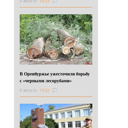
8 августа
16:33
В Оренбуржье ужесточили борьбу
с «черными лесорубами»
8 августа
15:52