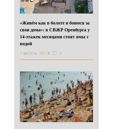
«Живём как в болоте и боимся за
свои дома»: в СВЖР Оренбурга у
14-этажек месяцами стоят ямы с
водой
7 августа
09:18
3