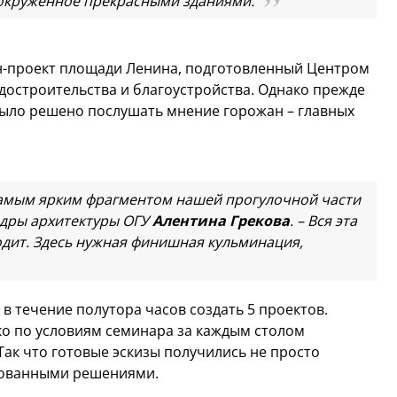
, окруженное прекрасными зданиями.
айн-проект площади Ленина, подготовленный Центром
адостроительства и благоустройства. Однако прежде
было решено послушать мнение горожан – главных
самым ярким фрагментом нашей прогулочной части
едры архитектуры ОГУ
Алентина Грекова
. – Вся эта
водит. Здесь нужная финишная кульминация,
 в течение полутора часов создать 5 проектов.
ко по условиям семинара за каждым столом
Так что готовые эскизы получились не просто
нованными решениями.