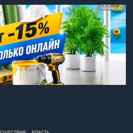
РЕКЛАМА • 18+
СШЕСТВИЯ
ВЛАСТЬ