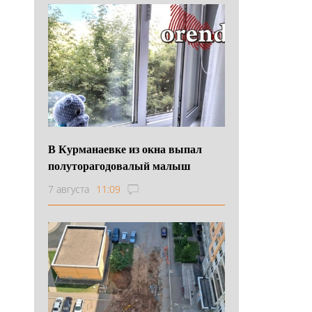
В Курманаевке из окна выпал
полуторагодовалый малыш
7 августа
11:09