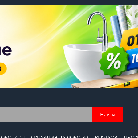
Найти
ГОРОСКОП
СИТУАЦИЯ НА ДОРОГАХ
РЕКЛАМА
ПРОИ