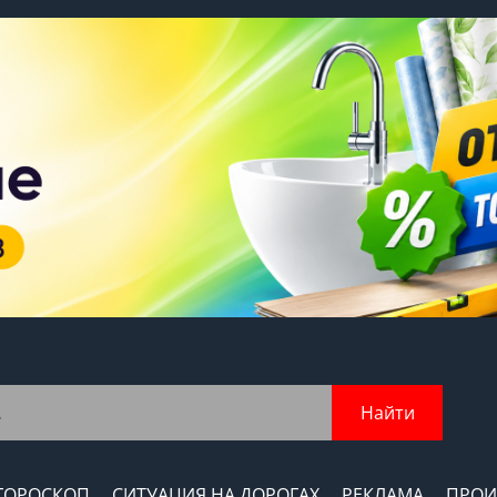
Найти
ГОРОСКОП
СИТУАЦИЯ НА ДОРОГАХ
РЕКЛАМА
ПРОИ