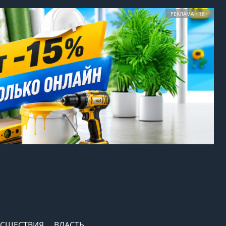
РЕКЛАМА • 18+
СШЕСТВИЯ
ВЛАСТЬ