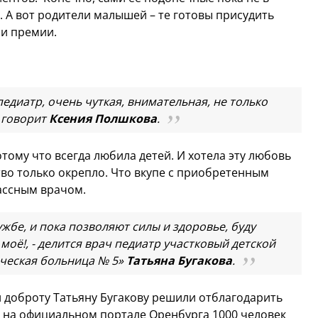
а. А вот родители малышей – те готовы присудить
я и премии.
диатр, очень чуткая, внимательная, не только
- говорит
Ксения Полшкова
.
ому что всегда любила детей. И хотела эту любовь
ство только окрепло. Что вкупе с приобретенным
ассным врачом.
жбе, и пока позволяют силы и здоровье, буду
 моё!, - делится врач педиатр участковый детской
ическая больница № 5»
Татьяна Бугакова
.
и доброту Татьяну Бугакову решили отблагодарить
и на официальном портале Оренбурга 1000 человек