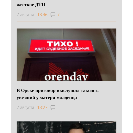
жесткое ДТП
7 августа
13:46
7
В Орске приговор выслушал таксист,
увезший у матери младенца
7 августа
13:27