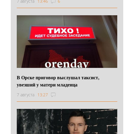
7 августа
13:46
6
В Орске приговор выслушал таксист,
увезший у матери младенца
7 августа
13:27