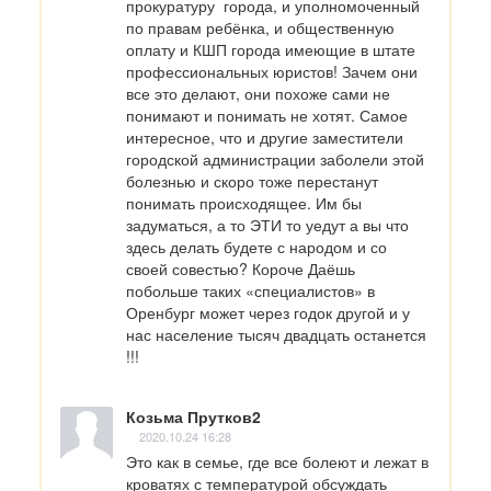
прокуратуру  города, и уполномоченный 
по правам ребёнка, и общественную 
оплату и КШП города имеющие в штате 
профессиональных юристов! Зачем они 
все это делают, они похоже сами не 
понимают и понимать не хотят. Самое 
интересное, что и другие заместители 
городской администрации заболели этой 
болезнью и скоро тоже перестанут 
понимать происходящее. Им бы 
задуматься, а то ЭТИ то уедут а вы что 
здесь делать будете с народом и со 
своей совестью? Короче Даёшь 
побольше таких «специалистов» в 
Оренбург может через годок другой и у 
нас население тысяч двадцать останется 
!!!
Козьма Прутков2
2020.10.24 16:28
Это как в семье, где все болеют и лежат в 
кроватях с температурой обсуждать 