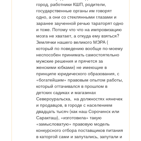
город, работники КШП, родители, 
государственные органы им говорят 
одно, а они со стеклянными глазами и 
заранее заученной речью тараторят одно 
и тоже. Потому что что на импровизацию 
мозга не хватает, а откуда ему взяться? 
Землячки нашего великого МЭРА ( 
который по поведению вообще по-моему 
неспособен принимать самостоятельно 
мужские решения и прячется за 
женскими юбками) не имеющие в 
принципе юридического образования, с 
«богатейшим» правовым опытом работы, 
который оттачивался в прошлом в 
детских садиках и магазинах 
Североуральска,  на должностях нянечек 
и продавцов, в городе с населением 
двадцать тысяч (как наш Сорочинск или 
Саракташ), «изготовила» такую  
«замысловатую» правовую модель 
конкурсного отбора поставщиков питания 
в каторгой сами и запутались, запутали и 