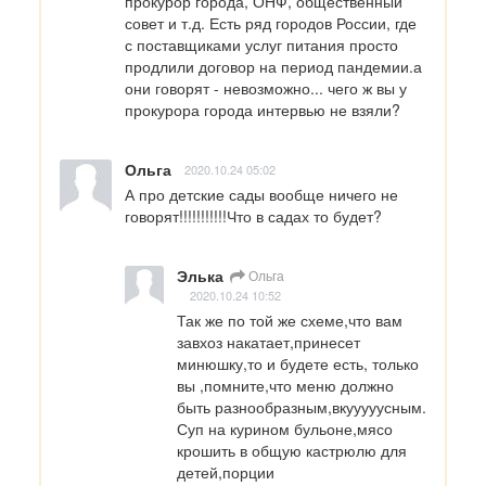
прокурор города, ОНФ, общественный 
совет и т.д. Есть ряд городов России, где 
с поставщиками услуг питания просто 
продлили договор на период пандемии.а 
они говорят - невозможно... чего ж вы у 
прокурора города интервью не взяли?
Ольга
2020.10.24 05:02
А про детские сады вообще ничего не 
говорят!!!!!!!!!!!Что в садах то будет?
Элька
Ольга
2020.10.24 10:52
Так же по той же схеме,что вам 
завхоз накатает,принесет 
минюшку,то и будете есть, только 
вы ,помните,что меню должно 
быть разнообразным,вкууууусным. 
Суп на курином бульоне,мясо 
крошить в общую кастрюлю для 
детей,порции 