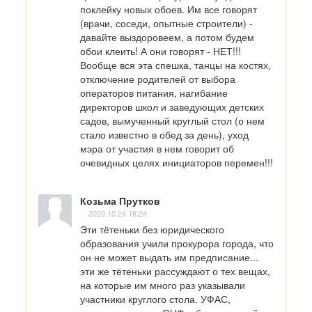
поклейку новых обоев. Им все говорят 
(врачи, соседи, опытные строители) - 
давайте выздоровеем, а потом будем 
обои клеить! А они говорят - НЕТ!!!

Вообще вся эта спешка, танцы на костях, 
отключение родителей от выбора 
операторов питания, нагибание 
директоров школ и заведующих детских 
садов, вымученный круглый стол (о нем 
стало известно в обед за день), уход 
мэра от участия в нем говорит об 
очевидных целях инициаторов перемен!!!
Козьма Прутков
2020.10.24 16:24
Эти тётеньки без юридического 
образования учили прокурора города, что 
он не может выдать им предписание... 
эти же тётеньки рассуждают о тех вещах, 
на которые им много раз указывали 
участники круглого стола. УФАС, 