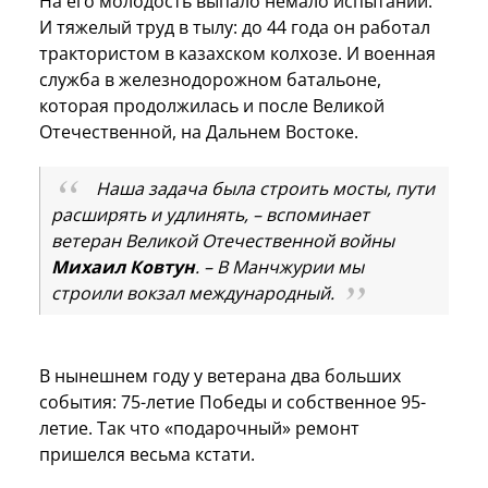
На его молодость выпало немало испытаний.
И тяжелый труд в тылу: до 44 года он работал
трактористом в казахском колхозе. И военная
служба в железнодорожном батальоне,
которая продолжилась и после Великой
Отечественной, на Дальнем Востоке.
Наша задача была строить мосты, пути
расширять и удлинять,
–
вспоминает
ветеран Великой Отечественной войны
Михаил Ковтун
. – В Манчжурии мы
строили вокзал международный.
В нынешнем году у ветерана два больших
события: 75-летие Победы и собственное 95-
летие. Так что «подарочный» ремонт
пришелся весьма кстати.