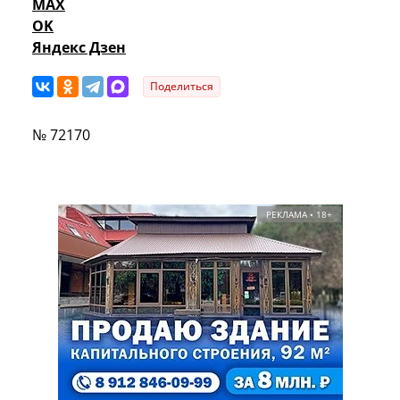
MAX
OK
Яндекс Дзен
Поделиться
№ 72170
РЕКЛАМА • 18+