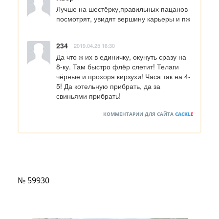
Лучше на шестёрку,правильных пацанов 
посмотрят, увидят вершину карьеры и пж
234
2019.04.25 16:30
Да что ж их в единичку, окунуть сразу на 
8-ку. Там быстро флёр слетит! Телаги 
чёрные и прохоря кирзухи! Часа так на 4-
5! Да котельную прибрать, да за 
свиньями прибрать!
КОММЕНТАРИИ ДЛЯ САЙТА
CACKL
E
№ 59930