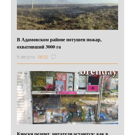
В Адамовском районе потушен пожар,
охвативший 3000 га
9 августа
08:32
Киоски редеют, читатели остаются: как в