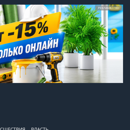
РЕКЛАМА • 18+
СШЕСТВИЯ
ВЛАСТЬ