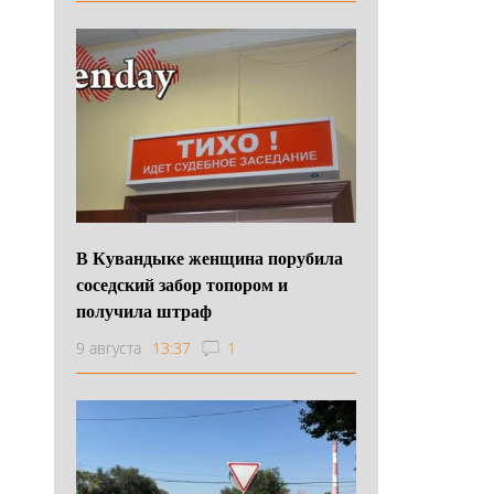
В Кувандыке женщина порубила
соседский забор топором и
получила штраф
9 августа
13:37
1