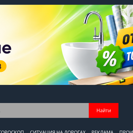
Найти
ГОРОСКОП
СИТУАЦИЯ НА ДОРОГАХ
РЕКЛАМА
ПРОИ