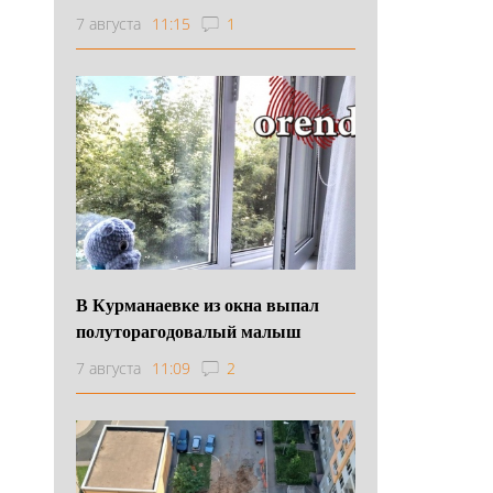
7 августа
11:15
1
В Курманаевке из окна выпал
полуторагодовалый малыш
7 августа
11:09
2