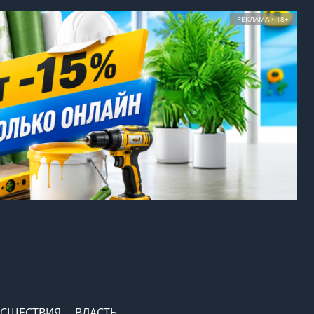
РЕКЛАМА • 18+
СШЕСТВИЯ
ВЛАСТЬ