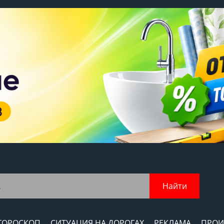
Найти
ГОРОСКОП
СИТУАЦИЯ НА ДОРОГАХ
РЕКЛАМА
ПРОИ