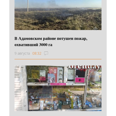
В Адамовском районе потушен пожар,
охвативший 3000 га
9 августа
08:32