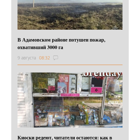
В Адамовском районе потушен пожар,
охвативший 3000 га
9 августа
08:32
Киоски редеют, читатели остаются: как в