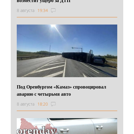
возместит ущерб за ДТП
8 августа
19:34
Под Оренбургом «Камаз» спровоцировал
аварию с четырьмя авто
8 августа
18:20