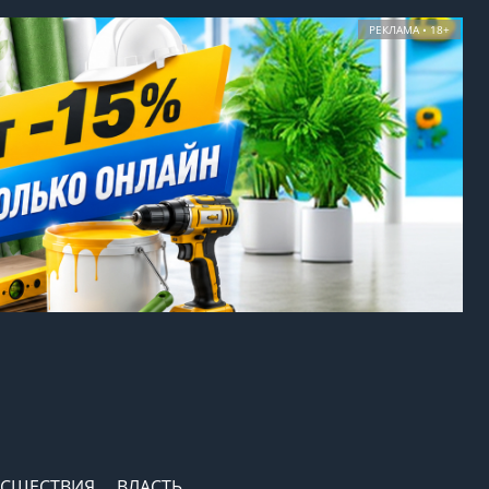
РЕКЛАМА • 18+
СШЕСТВИЯ
ВЛАСТЬ