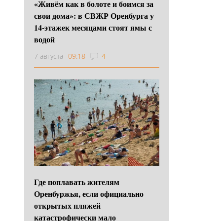
«Живём как в болоте и боимся за
свои дома»: в СВЖР Оренбурга у
14-этажек месяцами стоят ямы с
водой
7 августа
09:18
4
Где поплавать жителям
Оренбуржья, если официально
открытых пляжей
катастрофически мало