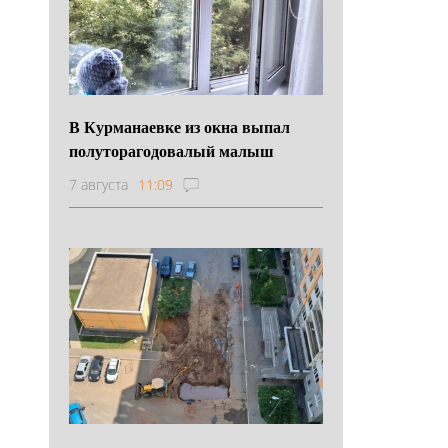
В Курманаевке из окна выпал
полуторагодовалый малыш
7 августа
11:09