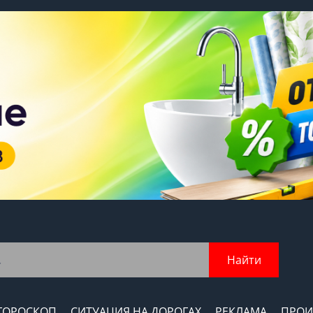
Найти
ГОРОСКОП
СИТУАЦИЯ НА ДОРОГАХ
РЕКЛАМА
ПРОИ