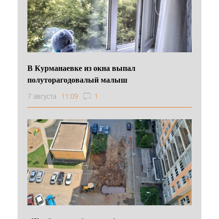
В Курманаевке из окна выпал
полуторагодовалый малыш
7 августа
11:09
1